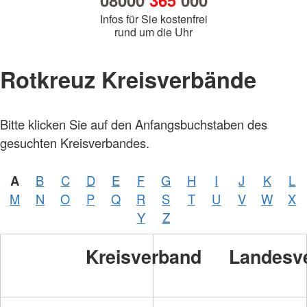
08000
365
000
Infos für Sie kostenfrei
rund um die Uhr
Rotkreuz Kreisverbände
Bitte klicken Sie auf den Anfangsbuchstaben des
gesuchten Kreisverbandes.
A
B
C
D
E
F
G
H
I
J
K
L
M
N
O
P
Q
R
S
T
U
V
W
X
Y
Z
Kreisverband
Landesv