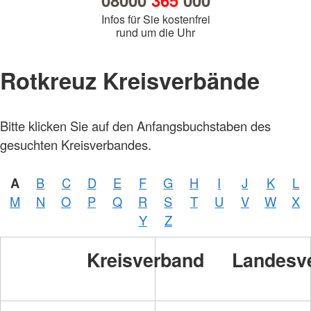
08000
365
000
Infos für Sie kostenfrei
rund um die Uhr
Rotkreuz Kreisverbände
Bitte klicken Sie auf den Anfangsbuchstaben des
gesuchten Kreisverbandes.
A
B
C
D
E
F
G
H
I
J
K
L
M
N
O
P
Q
R
S
T
U
V
W
X
Y
Z
Kreisverband
Landesv