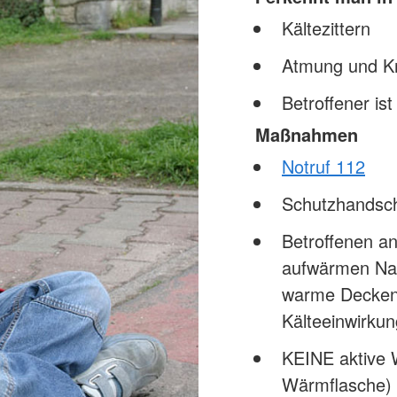
Kältezittern
Atmung und Kre
Betroffener is
Maßnahmen
Notruf 112
Schutzhandsc
Betroffenen a
aufwärmen Nas
warme Decken/
Kälteeinwirku
KEINE aktive 
Wärmflasche) 