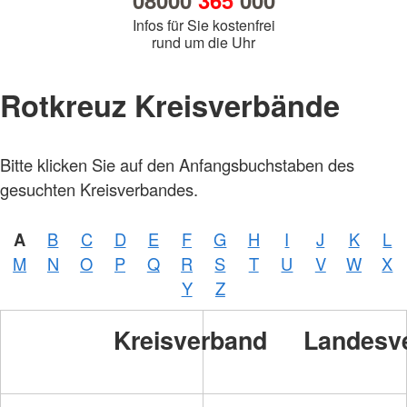
08000
365
000
Infos für Sie kostenfrei
rund um die Uhr
Rotkreuz Kreisverbände
Bitte klicken Sie auf den Anfangsbuchstaben des
gesuchten Kreisverbandes.
A
B
C
D
E
F
G
H
I
J
K
L
M
N
O
P
Q
R
S
T
U
V
W
X
Y
Z
Kreisverband
Landesv