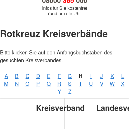
08000
365
000
Infos für Sie kostenfrei
rund um die Uhr
Rotkreuz Kreisverbände
Bitte klicken Sie auf den Anfangsbuchstaben des
gesuchten Kreisverbandes.
A
B
C
D
E
F
G
H
I
J
K
L
M
N
O
P
Q
R
S
T
U
V
W
X
Y
Z
Kreisverband
Landesv