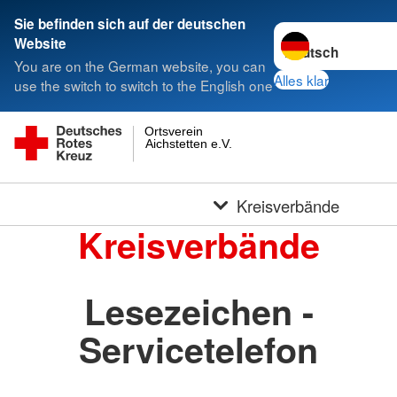
Sie befinden sich auf der deutschen
Sprache wechseln 
Website
You are on the German website, you can
Alles klar
use the switch to switch to the English one
Ortsverein
Aichstetten e.V.
Kreisverbände
Kreisverbände
Lesezeichen -
Servicetelefon