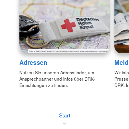
Adressen
Meld
Nutzen Sie unseren Adressfinder, um
Wir inf
Ansprechpartner und Infos über DRK-
Pressei
Einrichtungen zu finden.
DRK. In
Start