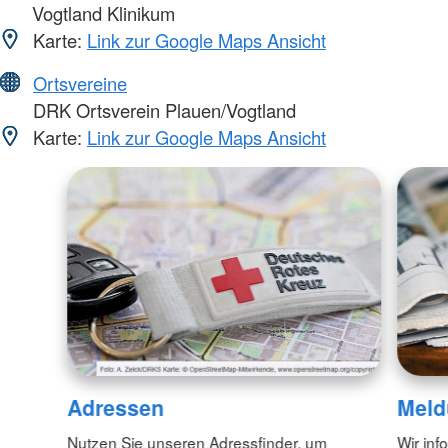
Vogtland Klinikum
Karte:
Link zur Google Maps Ansicht
Ortsvereine
DRK Ortsverein Plauen/Vogtland
Karte:
Link zur Google Maps Ansicht
Adressen
Meld
Nutzen Sie unseren Adressfinder, um
Wir inf