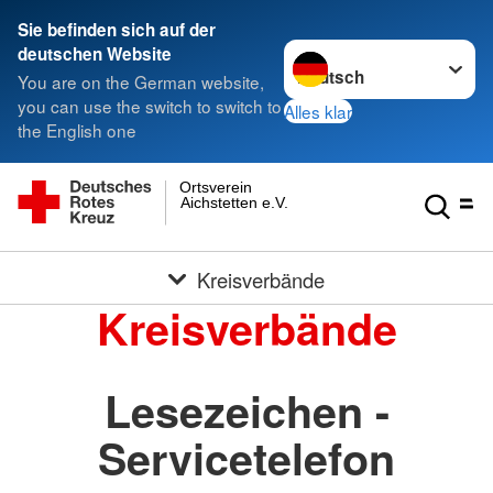
Sie befinden sich auf der
Sprache wechseln zu
deutschen Website
You are on the German website,
you can use the switch to switch to
Alles klar
the English one
Ortsverein
Aichstetten e.V.
Kreisverbände
Kreisverbände
Lesezeichen -
Servicetelefon