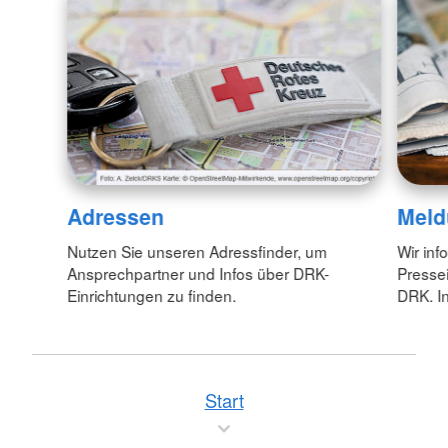
Adressen
Meld
Nutzen Sie unseren Adressfinder, um
Wir inf
Ansprechpartner und Infos über DRK-
Pressei
Einrichtungen zu finden.
DRK. In
Start