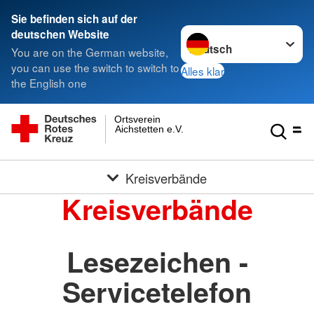
Sie befinden sich auf der
Sprache wechseln zu
deutschen Website
You are on the German website,
you can use the switch to switch to
Alles klar
the English one
Ortsverein
Aichstetten e.V.
Kreisverbände
Kreisverbände
Lesezeichen -
Servicetelefon