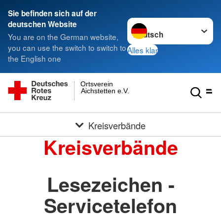
Sie befinden sich auf der
Sprache wechseln zu
deutschen Website
You are on the German website,
you can use the switch to switch to
Alles klar
the English one
Ortsverein
Aichstetten e.V.
Kreisverbände
Kreisverbände
Lesezeichen -
Servicetelefon