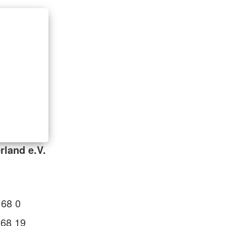
rland e.V.
 68 0
 68 19