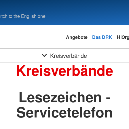
tch to the English one
Angebote
Das DRK
HiOrg
Kreisverbände
Kreisverbände
Lesezeichen -
Servicetelefon