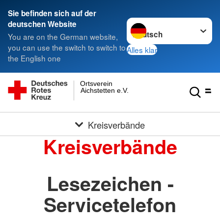
Sie befinden sich auf der
Sprache wechseln zu
deutschen Website
You are on the German website,
you can use the switch to switch to
Alles klar
the English one
Ortsverein
Aichstetten e.V.
Kreisverbände
Kreisverbände
Lesezeichen -
Servicetelefon