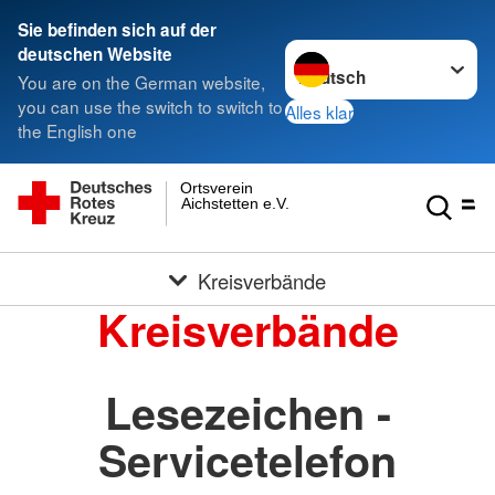
Sie befinden sich auf der
Sprache wechseln zu
deutschen Website
You are on the German website,
you can use the switch to switch to
Alles klar
the English one
Ortsverein
Aichstetten e.V.
Kreisverbände
Kreisverbände
Lesezeichen -
Servicetelefon