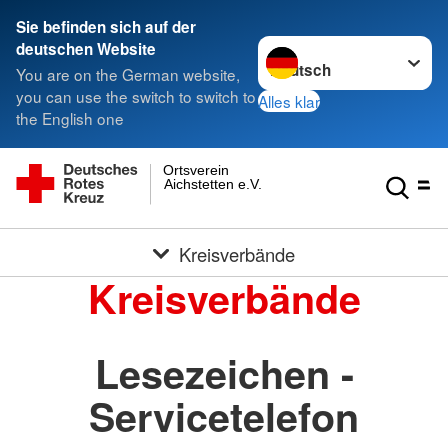
Sie befinden sich auf der
Sprache wechseln zu
deutschen Website
You are on the German website,
you can use the switch to switch to
Alles klar
the English one
Ortsverein
Aichstetten e.V.
Kreisverbände
Kreisverbände
Lesezeichen -
Servicetelefon