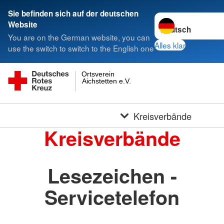
Sie befinden sich auf der deutschen
Sprache wechseln 
Website
You are on the German website, you can
Alles klar
use the switch to switch to the English one
Ortsverein
Aichstetten e.V.
Kreisverbände
Kreisverbände
Lesezeichen -
Servicetelefon