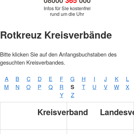
08000
365
000
Infos für Sie kostenfrei
rund um die Uhr
Rotkreuz Kreisverbände
Bitte klicken Sie auf den Anfangsbuchstaben des
gesuchten Kreisverbandes.
A
B
C
D
E
F
G
H
I
J
K
L
M
N
O
P
Q
R
S
T
U
V
W
X
Y
Z
Kreisverband
Landesv