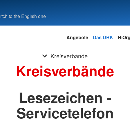
tch to the English one
Angebote
Das DRK
HiOrg
Kreisverbände
Kreisverbände
Lesezeichen -
Servicetelefon