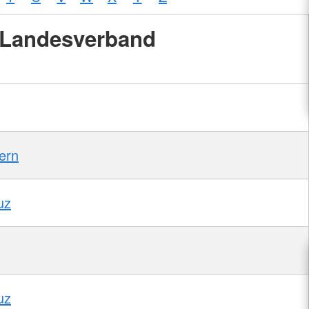
Landesverband
ern
uz
uz