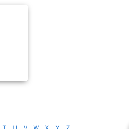
T
U
V
W
X
Y
Z