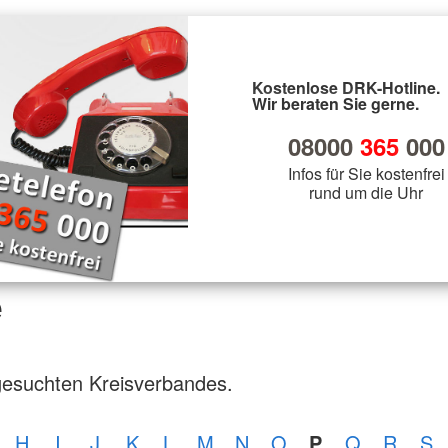
Kostenlose DRK-Hotline.
Wir beraten Sie gerne.
08000
365
000
Infos für Sie kostenfrei
rund um die Uhr
e
gesuchten Kreisverbandes.
H
I
J
K
L
M
N
O
P
Q
R
S