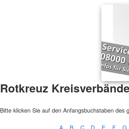
Rotkreuz Kreisverbänd
Bitte klicken Sie auf den Anfangsbuchstaben des 
A
B
C
D
E
F
G