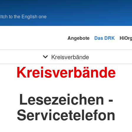
tch to the English one
Angebote
Das DRK
HiOrg
Kreisverbände
Kreisverbände
Lesezeichen -
Servicetelefon