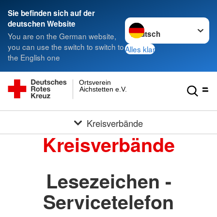
Sie befinden sich auf der
Sprache wechseln zu
deutschen Website
You are on the German website,
you can use the switch to switch to
Alles klar
the English one
Ortsverein
Aichstetten e.V.
Kreisverbände
Kreisverbände
Lesezeichen -
Servicetelefon