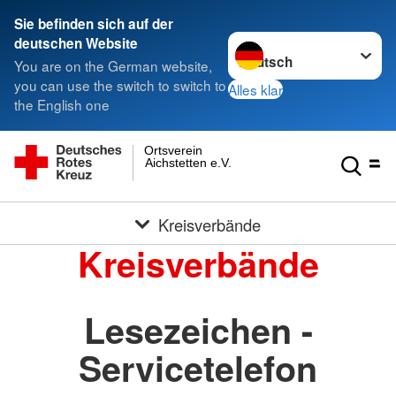
Sie befinden sich auf der
Sprache wechseln zu
deutschen Website
You are on the German website,
you can use the switch to switch to
Alles klar
the English one
Ortsverein
Aichstetten e.V.
Kreisverbände
Kreisverbände
Lesezeichen -
Servicetelefon