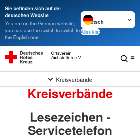
Sie befinden sich auf der
Sprache wechseln zu
deutschen Website
You are on the German website,
you can use the switch to switch to
Alles klar
the English one
Ortsverein
Aichstetten e.V.
Kreisverbände
Kreisverbände
Lesezeichen -
Servicetelefon