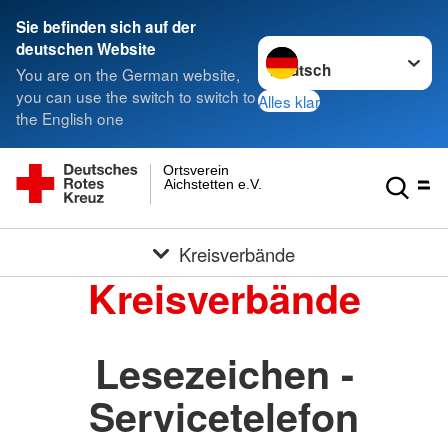
Sie befinden sich auf der
Sprache wechseln zu
deutschen Website
You are on the German website,
you can use the switch to switch to
Alles klar
the English one
Ortsverein
Aichstetten e.V.
Kreisverbände
Kreisverbände
Lesezeichen -
Servicetelefon