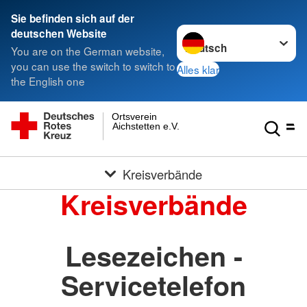
Sie befinden sich auf der
Sprache wechseln zu
deutschen Website
You are on the German website,
you can use the switch to switch to
Alles klar
the English one
Ortsverein
Aichstetten e.V.
Kreisverbände
Kreisverbände
Lesezeichen -
Servicetelefon