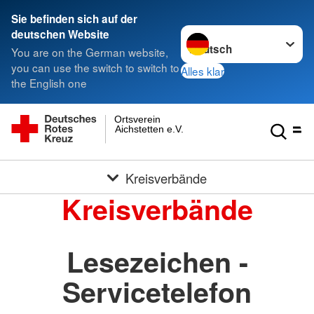
Sie befinden sich auf der
Sprache wechseln zu
deutschen Website
You are on the German website,
you can use the switch to switch to
Alles klar
the English one
Ortsverein
Aichstetten e.V.
Kreisverbände
Kreisverbände
Lesezeichen -
Servicetelefon