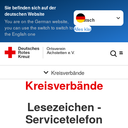
Sie befinden sich auf der
Sprache wechseln zu
deutschen Website
You are on the German website,
you can use the switch to switch to
Alles klar
the English one
Ortsverein
Aichstetten e.V.
Kreisverbände
Kreisverbände
Lesezeichen -
Servicetelefon