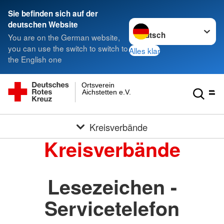
Sie befinden sich auf der
Sprache wechseln zu
deutschen Website
You are on the German website,
you can use the switch to switch to
Alles klar
the English one
Ortsverein
Aichstetten e.V.
Kreisverbände
Kreisverbände
Lesezeichen -
Servicetelefon