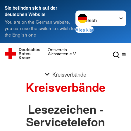
Sie befinden sich auf der
Sprache wechseln zu
deutschen Website
You are on the German website,
you can use the switch to switch to
Alles klar
the English one
Ortsverein
Aichstetten e.V.
Kreisverbände
Kreisverbände
Lesezeichen -
Servicetelefon