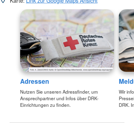
Karte:
Link zur Google Maps Ansicht
Adressen
Meld
Nutzen Sie unseren Adressfinder, um
Wir inf
Ansprechpartner und Infos über DRK-
Pressei
Einrichtungen zu finden.
DRK. In