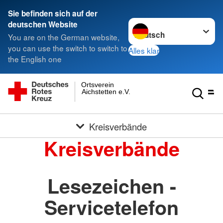
Sie befinden sich auf der
Sprache wechseln zu
deutschen Website
You are on the German website,
you can use the switch to switch to
Alles klar
the English one
Ortsverein
Aichstetten e.V.
Kreisverbände
Kreisverbände
Lesezeichen -
Servicetelefon