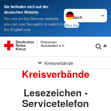
Sie befinden sich auf der
Sprache wechseln zu
deutschen Website
You are on the German website,
you can use the switch to switch to
Alles klar
the English one
Ortsverein
Aichstetten e.V.
Kreisverbände
Kreisverbände
Lesezeichen -
Servicetelefon