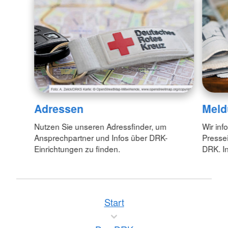
Adressen
Meld
Nutzen Sie unseren Adressfinder, um
Wir inf
Ansprechpartner und Infos über DRK-
Pressei
Einrichtungen zu finden.
DRK. In
Start