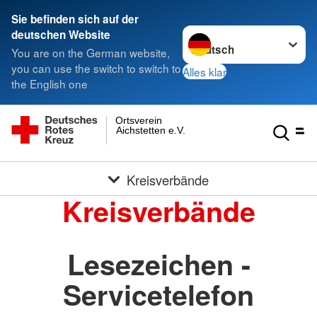
Sie befinden sich auf der
Sprache wechseln zu
deutschen Website
You are on the German website,
you can use the switch to switch to
Alles klar
the English one
Ortsverein
Aichstetten e.V.
Kreisverbände
Kreisverbände
Lesezeichen -
Servicetelefon